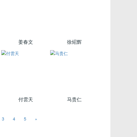
姜春文
徐炤辉
付雲天
马贵仁
3
4
5
»