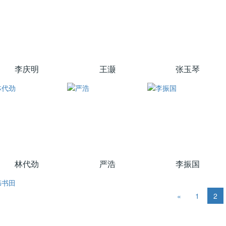
李庆明
王灏
张玉琴
林代劲
严浩
​李振国
«
1
2