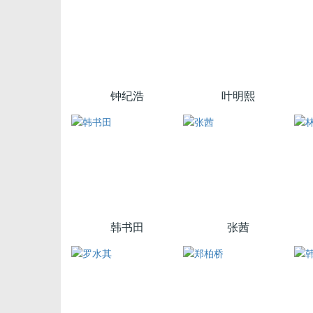
钟纪浩
叶明熙
韩书田
张茜