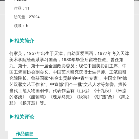
作品：
11
访问量：
27024
领域：
h
▶
相关简介
何家英，1957年出生于天津，自幼喜爱画画，1977年考入天津
美术学院绘画系学习国画，1980年毕业后留校任教。曾任第
九、第十、第十一届全国政协委员；现任中国美协副主席、中
国工笔画协会副会长、中国艺术研究院博士生导师、工笔画研
究院院长。曾获国家“有突出贡献的中青年专家”、中国文联“德
艺双馨文艺工作者”、中宣部“四个一批”文艺人才等荣誉。擅长
当代工笔人物画创作。代表作品有《山地》《十九秋》《米脂
的婆姨》《酸葡萄》《魂系马嵬》《秋冥》《朝*露*桑》《舞之
憩》《杨开慧》等。
▶
相关评论
作品信息