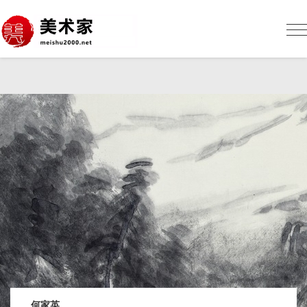
美
术
网
Me
sh
何家英