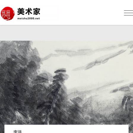
美
术
网
Me
sh
李洋