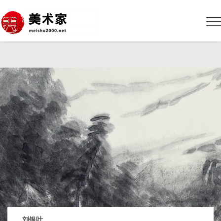
美
术
网
Me
sh
刘银叶