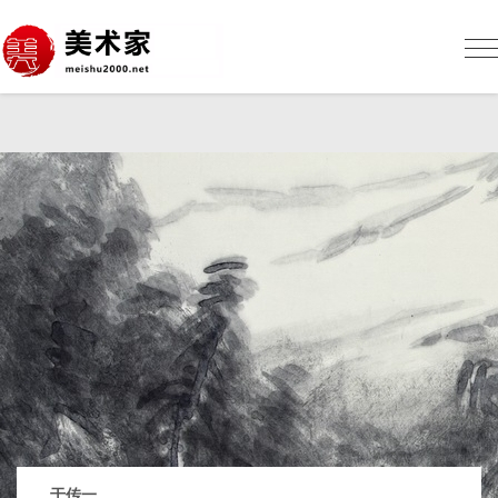
美
术
网
Me
sh
于传一