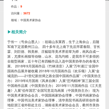
作品：
9
访问量：
3672
领域：
中国美术家协会
▶
相关简介
于传一（号佘山墨人）：祖籍山东莱西，生于上海佘山，后随
军南下定居衢州江山。 四十多年北上南下先后拜霍春阳、甘长
霖、刘巨德、韩美林、庄毓聪等美术界前辈为师，画风自成一
派，尤擅长画猫等动物，山水、花鸟均精，是我市不可多得的
全能型画家，近十年已有四幅作品入选中国美协举办的各项大
展。 2018年9月国画作品《竹林清音》入展“万年浦江”全国中
国画作品展并被收藏 2018年10月国画作品《欢乐颂》入展“金
城流韵——21世纪新丝绸之路全国中国画作品展”（中国美协主
办） 2019年6月国画《风来自舞》入展“悲鸿精神”第三届全国
中国画作品展（中国美协主办） 2019年11月国画作品《江天意
趣》入展“伯年国艺”全国写意花鸟画展（中国美协主办） 现为
中国美术家协会会员，中国国画家协会理事，中国书画家协会
理事，中国书法美术家协会理事，清华美院书画高研班创作基
地驻浙江省外联处主任，湖南省美术家协会会员，衢州市美协