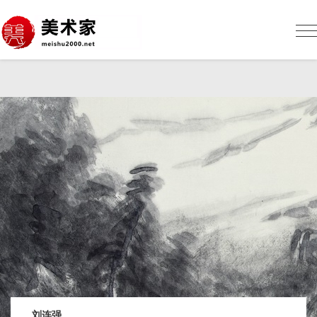
美
术
网
Me
sh
刘连强