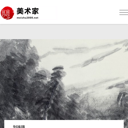
美
术
网
Me
sh
刘连强